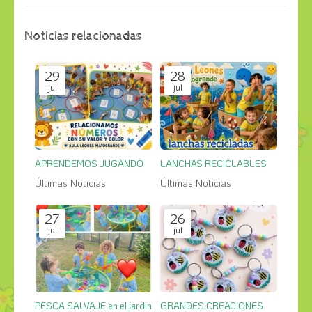
Noticias relacionadas
29
28
jul
jul
APRENDEMOS JUGANDO
LANCHAS RECICLABLES
Últimas Noticias
Últimas Noticias
27
26
jul
jul
PESCA SALVAJE en el jardin
GRANDES CREACIONES