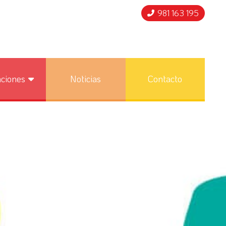
981 163 195
nciones
Noticias
Contacto