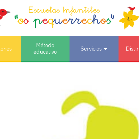
Método
iones
Servicios
Disti
educativo