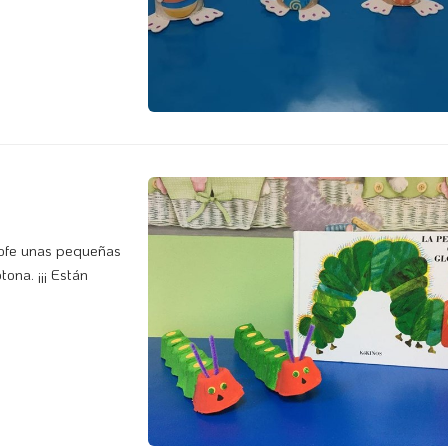
rofe unas pequeñas
ona. ¡¡¡ Están