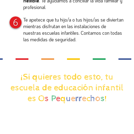
flexible
. Te ayudamos a conciliar la vida familiar y
profesional.
6
Te apetece que tu hijo/a o tus hijos/as se diviertan
mientras disfrutan en las instalaciones de
nuestras escuelas infantiles. Contamos con todas
las medidas de seguridad.
¡Si quieres todo esto, tu
escuela de educación infantil
es O
s
P
e
q
u
e
rr
e
c
h
o
s
!
Últimas noticias de las escuelas