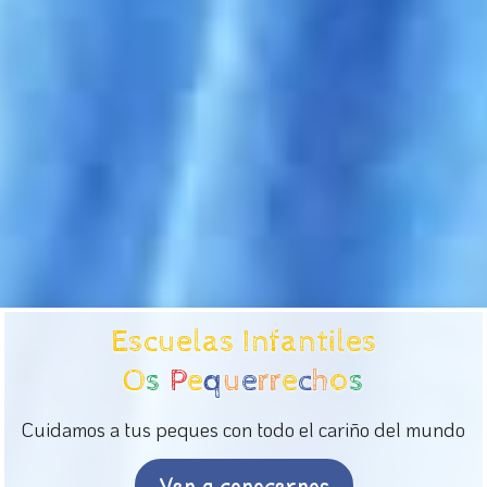
Escuelas Infantiles
O
s
P
e
q
u
e
rr
e
c
h
o
s
Cuidamos a tus peques con todo el cariño del mundo
Ven a conocernos