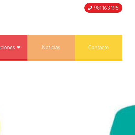
981 163 195
nciones
Noticias
Contacto