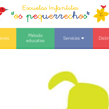
Método
iones
Servicios
Disti
educativo