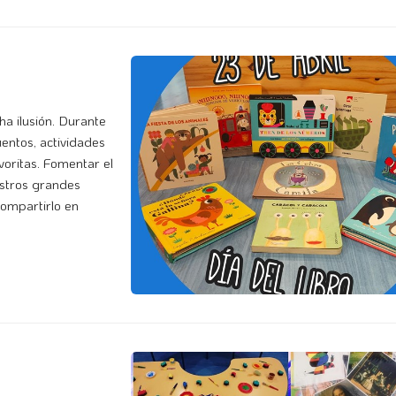
a ilusión. Durante
entos, actividades
voritas. Fomentar el
estros grandes
compartirlo en
familia y en la escuela. ¡Gracias a todos por hacerlo posible!