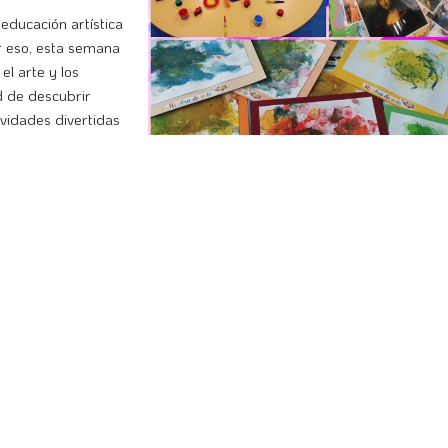
educación artística
or eso, esta semana
l arte y los
 de descubrir
ividades divertidas
atividad. ¡Nuestros
 celebramos del Día
 los más pequeños
ducadores
 respeto por la