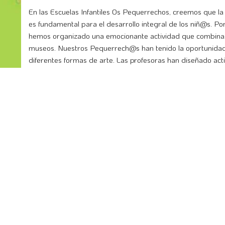
En las Escuelas Infantiles Os Pequerrechos, creemos que la 
es fundamental para el desarrollo integral de los niñ@s. P
hemos organizado una emocionante actividad que combina e
museos. Nuestros Pequerrech@s han tenido la oportunidad
diferentes formas de arte. Las profesoras han diseñado act
y educativas, para que los alumn@s puedan expresar su cre
pequeñ@s artistas han demostrado gran entusiasmo...
LEER MÁS
Celebramos el Día de la Tierra
23/04/2025
Últimas Noticias
El Día 22 de abril, las Escuelas Infantiles Os Pequerrechos
de la Tierra, con actividades diseñadas para concienciar a
sobre la importancia de cuidar nuestro planeta. Niñ@s y e
participaron en talleres, juegos y proyectos enfocados en el