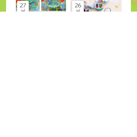
27
26
jul
jul
PESCA SALVAJE en el jardin
GRANDES CREACIONES
Últimas Noticias
Últimas Noticias
¡COMPÁRTELO!
2026