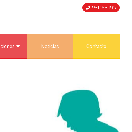
981 163 195
nciones
Noticias
Contacto