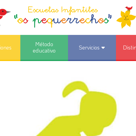
Método
iones
Servicios
Disti
educativo