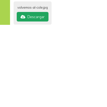
volvemos-al-cole.jpg
Descargar
Noticias relacionadas
29
28
jul
jul
APRENDEMOS JUGANDO
LANCHAS RECICLABLE
Últimas Noticias
Últimas Noticias