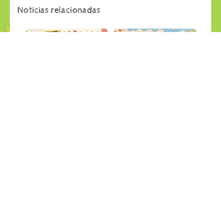
Noticias relacionadas
29
28
jul
jul
APRENDEMOS JUGANDO
LANCHAS RECICLABLES
Últimas Noticias
Últimas Noticias
27
26
jul
jul
PESCA SALVAJE en el jardin
GRANDES CREACIONES
Últimas Noticias
Últimas Noticias