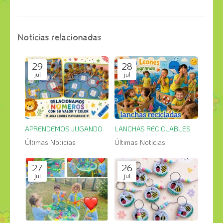
Noticias relacionadas
29
28
jul
jul
APRENDEMOS JUGANDO
LANCHAS RECICLABLES
Últimas Noticias
Últimas Noticias
27
26
jul
jul