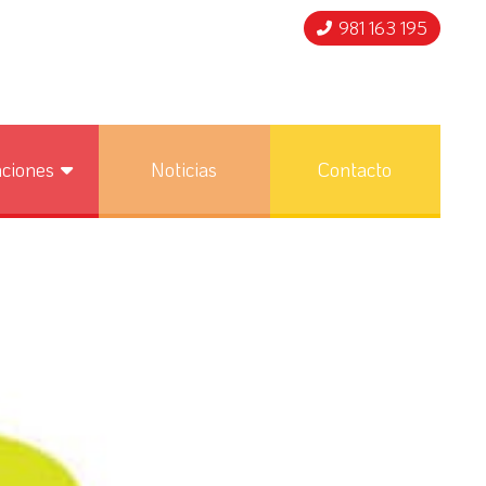
981 163 195
nciones
Noticias
Contacto