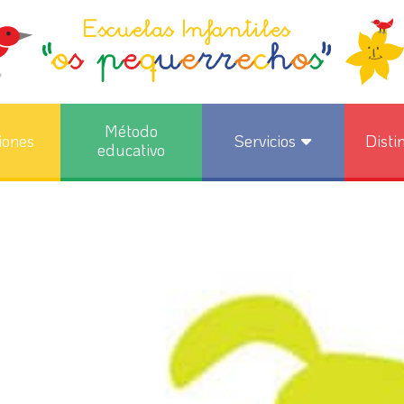
Método
iones
Servicios
Disti
educativo