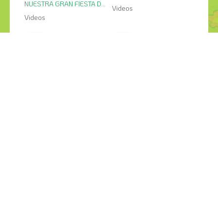
NUESTRA GRAN FIESTA DE
Videos
NAVIDAD
Videos
9
25
mar
feb
LAS ESCUELAS OS
FIESTA DE CARNAVAL
PEQUERRECHOS
Videos
Videos
¡COMPÁRTELO!