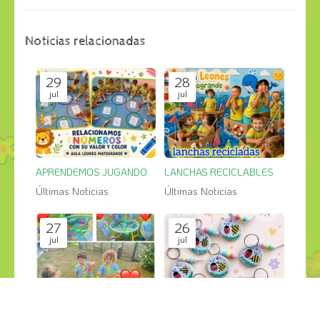
Noticias relacionadas
29
28
jul
jul
APRENDEMOS JUGANDO
LANCHAS RECICLABLES
Últimas Noticias
Últimas Noticias
27
26
jul
jul
PESCA SALVAJE en el jardin
GRANDES CREACIONES