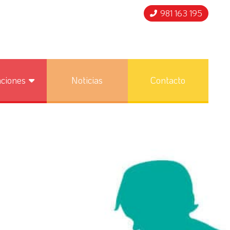
981 163 195
nciones
Noticias
Contacto