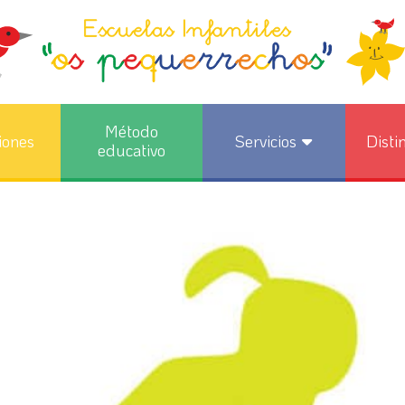
Método
iones
Servicios
Disti
educativo