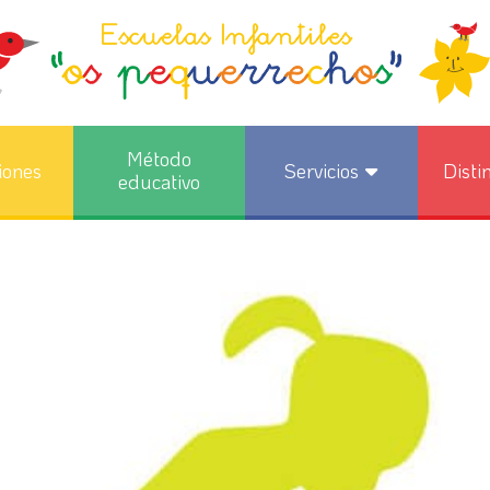
Método
iones
Servicios
Disti
educativo