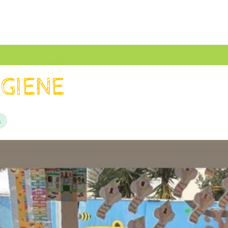
IGIENE
s