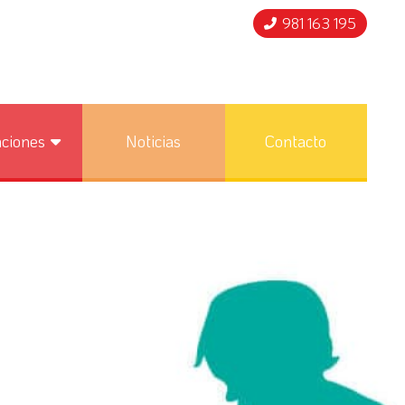
981 163 195
nciones
Noticias
Contacto