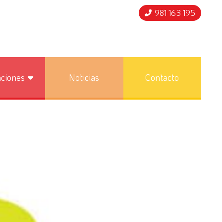
981 163 195
nciones
Noticias
Contacto