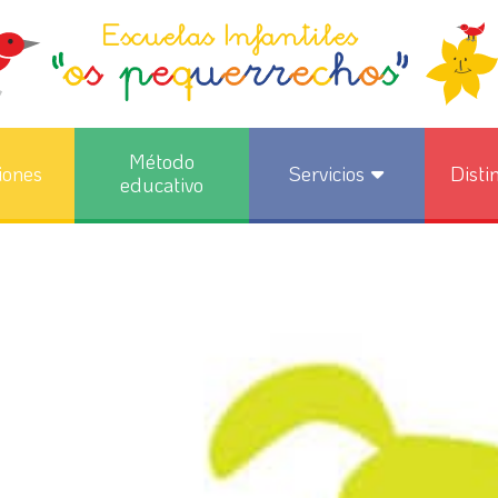
Método
iones
Servicios
Disti
educativo