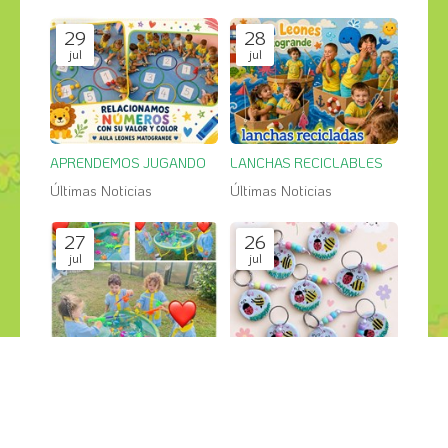
29
28
jul
jul
APRENDEMOS JUGANDO
LANCHAS RECICLABLES
Últimas Noticias
Últimas Noticias
27
26
jul
jul
PESCA SALVAJE en el jardin
GRANDES CREACIONES
Últimas Noticias
Últimas Noticias