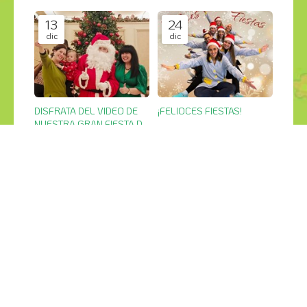
13
24
dic
dic
DISFRATA DEL VIDEO DE
¡FELIOCES FIESTAS!
NUESTRA GRAN FIESTA DE
Videos
NAVIDAD
Videos
9
25
mar
feb
LAS ESCUELAS OS
FIESTA DE CARNAVAL
PEQUERRECHOS
Videos
Videos