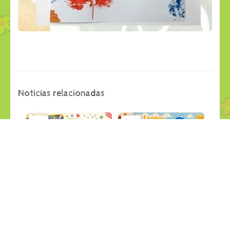
Noticias relacionadas
29
28
jul
jul
APRENDEMOS JUGANDO
LANCHAS RECICLABLES
Últimas Noticias
Últimas Noticias
27
26