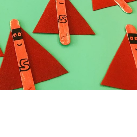
27
26
jul
jul