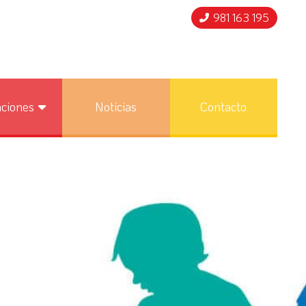
981 163 195
nciones
Noticias
Contacto