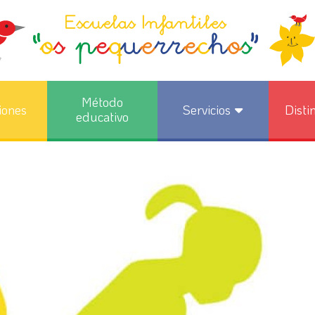
Método
iones
Servicios
Disti
educativo