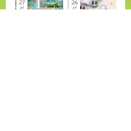
27
26
jul
jul
PESCA SALVAJE en el jardin
GRANDES CREACIONES
Últimas Noticias
Últimas Noticias
¡COMPÁRTELO!
2026