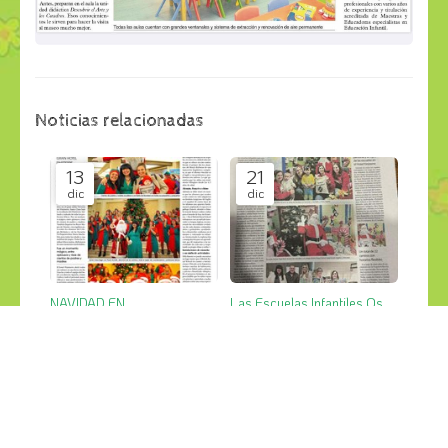
Noticias relacionadas
13
21
dic
dic
NAVIDAD EN
Las Escuelas Infantiles Os
PEQUERRECHOS POR
Pequerrechos reparten
TODO LO ALTO
cientos de regalos y cestas
Notas de Prensa
Notas de Prensa
de Navidad
11
24
mar
dic