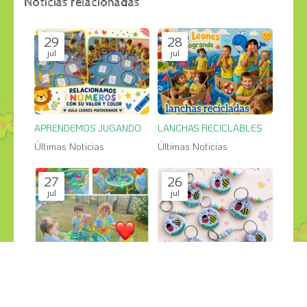
Noticias relacionadas
29
28
jul
jul
APRENDEMOS JUGANDO
LANCHAS RECICLABLES
Últimas Noticias
Últimas Noticias
27
26
jul
jul
PESCA SALVAJE en el jardin
GRANDES CREACIONES
Últimas Noticias
Últimas Noticias