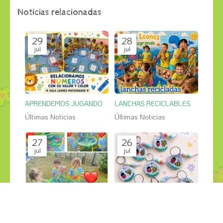
Noticias relacionadas
29
28
jul
jul
APRENDEMOS JUGANDO
LANCHAS RECICLABLES
Últimas Noticias
Últimas Noticias
27
26
jul
jul
PESCA SALVAJE en el jardin
GRANDES CREACIONES
Últimas Noticias
Últimas Noticias