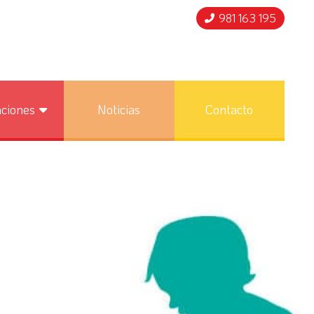
981 163 195
nciones
Noticias
Contacto