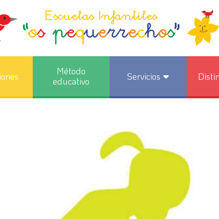
Método
iones
Servicios
Disti
educativo