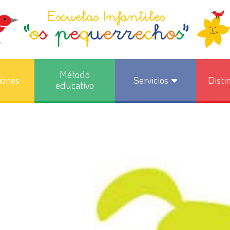
Método
iones
Servicios
Disti
educativo