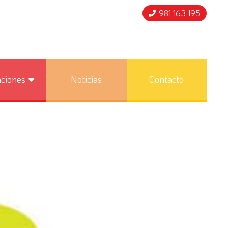
981 163 195
nciones
Noticias
Contacto