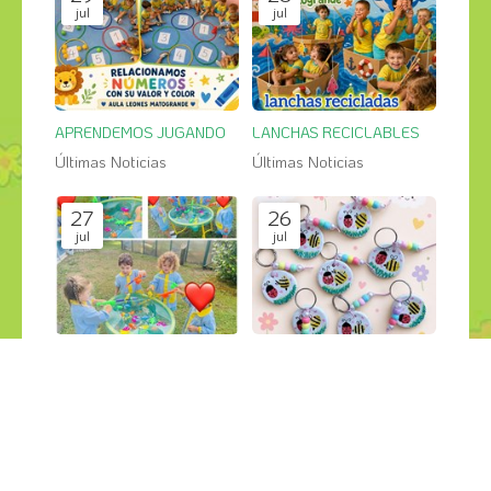
jul
jul
APRENDEMOS JUGANDO
LANCHAS RECICLABLES
Últimas Noticias
Últimas Noticias
27
26
jul
jul
PESCA SALVAJE en el jardin
GRANDES CREACIONES
Últimas Noticias
Últimas Noticias