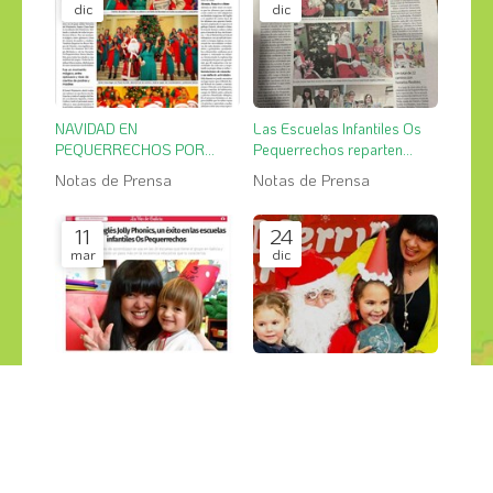
dic
dic
NAVIDAD EN
Las Escuelas Infantiles Os
PEQUERRECHOS POR
Pequerrechos reparten
TODO LO ALTO
cientos de regalos y cestas
Notas de Prensa
Notas de Prensa
de Navidad
11
24
mar
dic
EL MÉTODO JOLLY
Las Escuelas Infantiles Os
PHONICS
Pequerrechos reparten
ilusión junto con Papá Noel
Notas de Prensa
Notas de Prensa