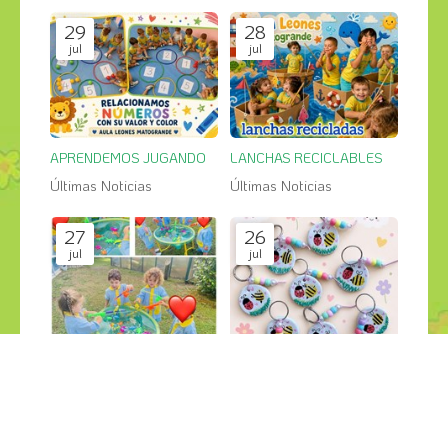
29
28
jul
jul
APRENDEMOS JUGANDO
LANCHAS RECICLABLES
Últimas Noticias
Últimas Noticias
27
26
jul
jul
PESCA SALVAJE en el jardin
GRANDES CREACIONES
Últimas Noticias
Últimas Noticias