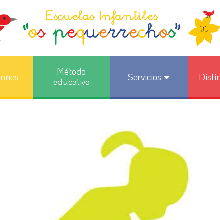
Método
iones
Servicios
Disti
educativo