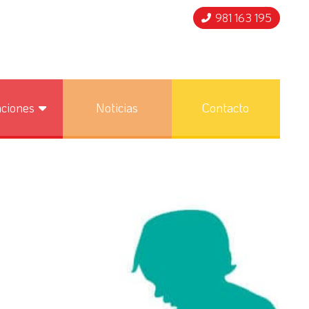
981 163 195
nciones
Noticias
Contacto