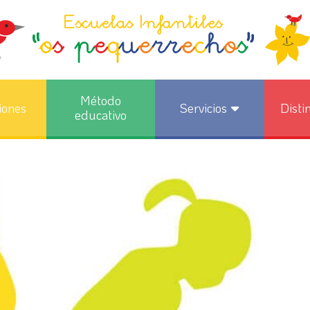
Método
iones
Servicios
Disti
educativo