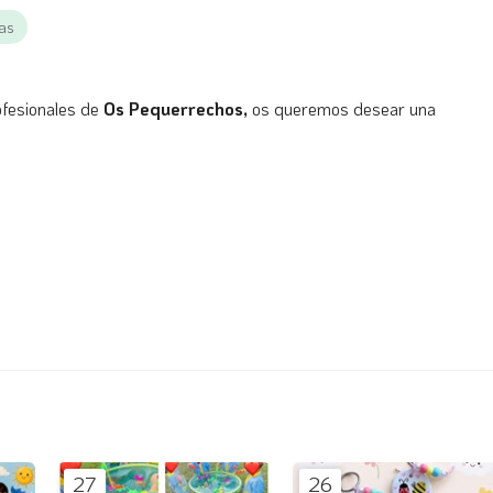
ias
ofesionales de
Os Pequerrechos,
os queremos desear una
27
26