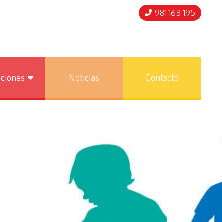
981 163 195
nciones
Noticias
Contacto