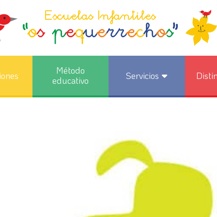
Método
iones
Servicios
Disti
educativo