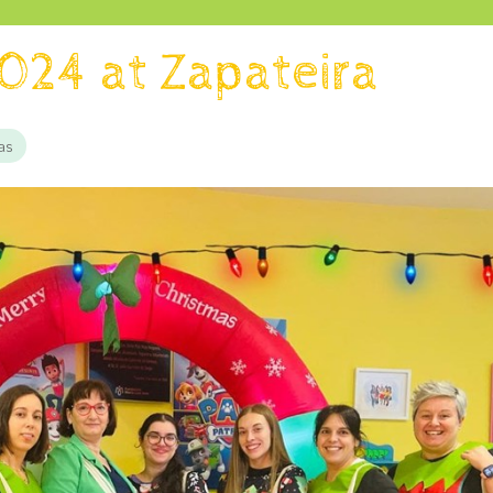
024 at Zapateira
as