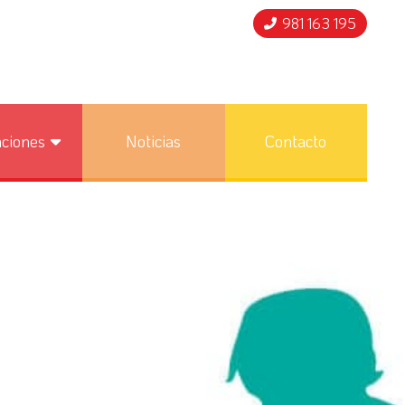
981 163 195
nciones
Noticias
Contacto