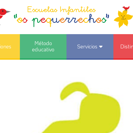
Método
iones
Servicios
Disti
educativo