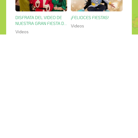
DISFRATA DEL VIDEO DE
¡FELIOCES FIESTAS!
NUESTRA GRAN FIESTA DE
Videos
NAVIDAD
Videos
9
25
mar
feb
LAS ESCUELAS OS
FIESTA DE CARNAVAL
PEQUERRECHOS
Videos
Videos