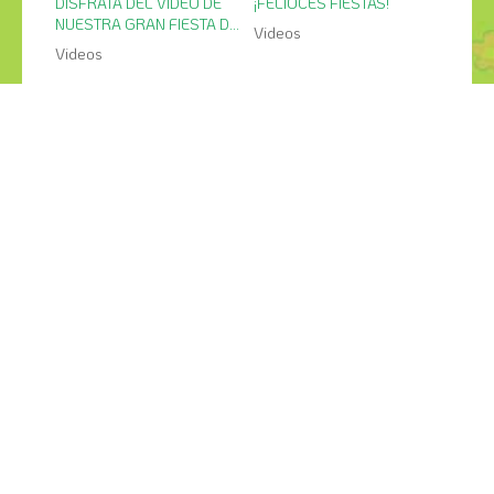
DISFRATA DEL VIDEO DE
¡FELIOCES FIESTAS!
NUESTRA GRAN FIESTA DE
Videos
NAVIDAD
Videos
9
25
mar
feb
LAS ESCUELAS OS
FIESTA DE CARNAVAL
PEQUERRECHOS
Videos
Videos
¡COMPÁRTELO!