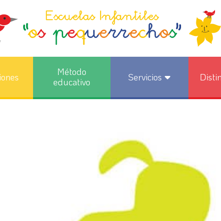
Método
iones
Servicios
Disti
educativo