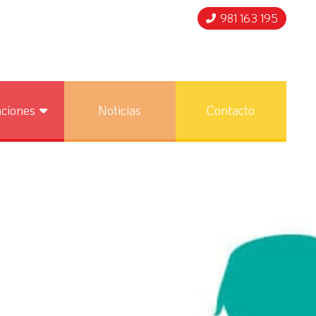
981 163 195
nciones
Noticias
Contacto