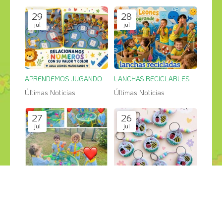
29
28
jul
jul
APRENDEMOS JUGANDO
LANCHAS RECICLABLES
Últimas Noticias
Últimas Noticias
27
26
jul
jul
PESCA SALVAJE en el jardin
GRANDES CREACIONES
Últimas Noticias
Últimas Noticias