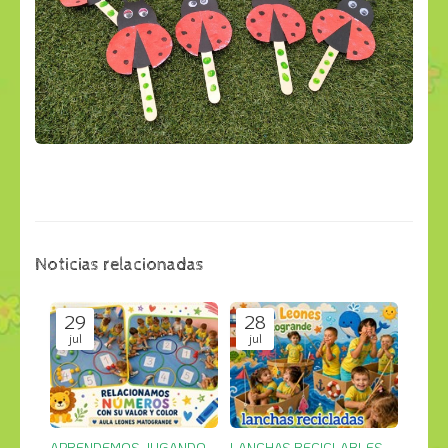
Noticias relacionadas
29
28
jul
jul
APRENDEMOS JUGANDO
LANCHAS RECICLABLES