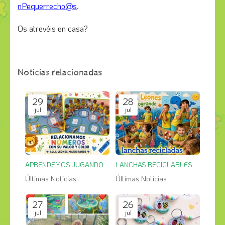
nPequerrecho@s
.
Os atrevéis en casa?
Noticias relacionadas
29
28
jul
jul
APRENDEMOS JUGANDO
LANCHAS RECICLABLES
Últimas Noticias
Últimas Noticias
27
26
jul
jul