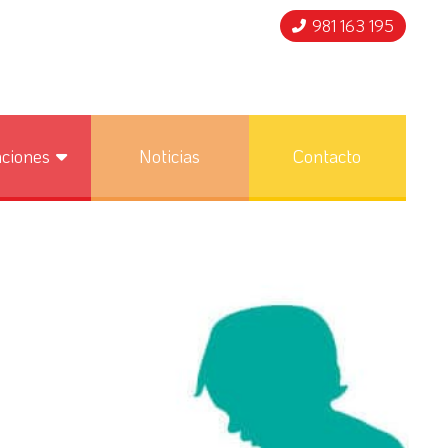
981 163 195
nciones
Noticias
Contacto