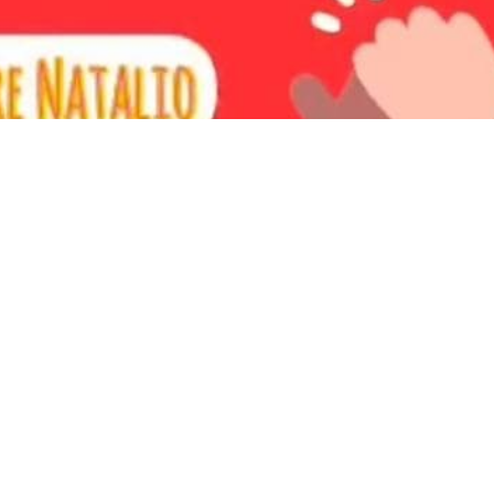
9
25
mar
feb