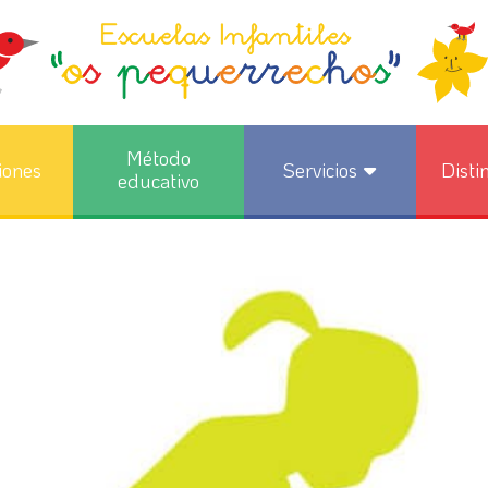
Método
iones
Servicios
Disti
educativo