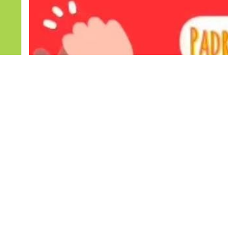
https://www.youtube.com/watch?v=5nMUIp4EOyA
Noticias relacionadas
13
24
dic
dic