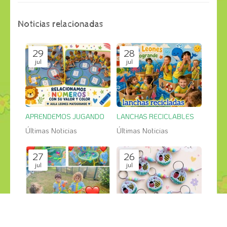
Noticias relacionadas
29
28
jul
jul
APRENDEMOS JUGANDO
LANCHAS RECICLABLES
Últimas Noticias
Últimas Noticias
27
26
jul
jul
PESCA SALVAJE en el jardin
GRANDES CREACIONES