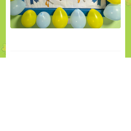
Noticias relacionadas
29
28
jul
jul
APRENDEMOS JUGANDO
LANCHAS RECICLABLES
Últimas Noticias
Últimas Noticias