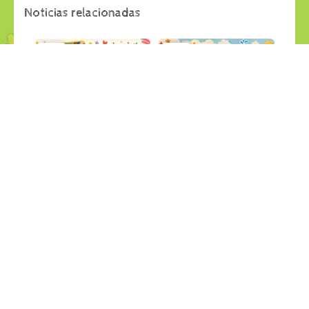
Noticias relacionadas
29
28
jul
jul
APRENDEMOS JUGANDO
LANCHAS RECICLABLES
Últimas Noticias
Últimas Noticias
27
26
jul
jul
PESCA SALVAJE en el jardin
GRANDES CREACIONES
Últimas Noticias
Últimas Noticias