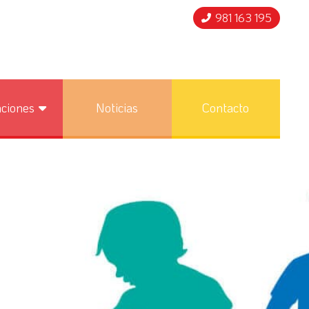
981 163 195
nciones
Noticias
Contacto