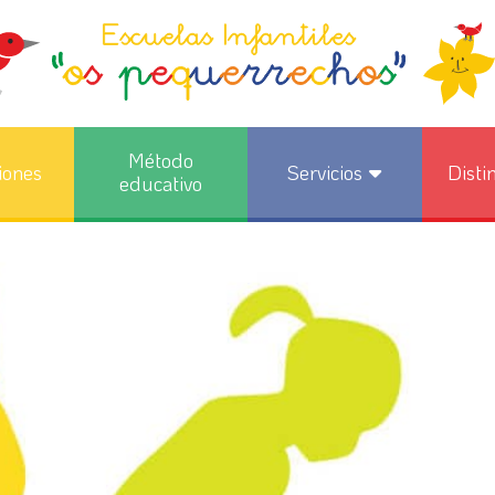
Método
iones
Servicios
Disti
educativo