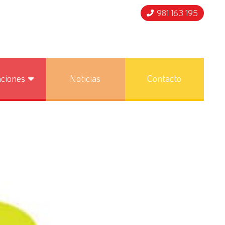
981 163 195
nciones
Noticias
Contacto