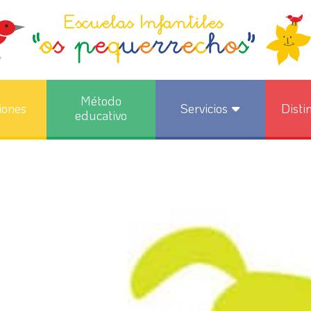
Método
iones
Servicios
Disti
educativo