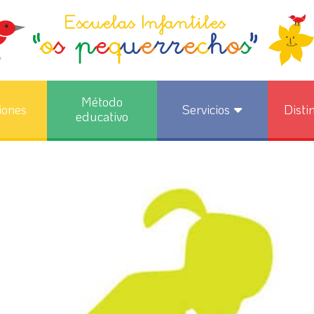
Método
iones
Servicios
Disti
educativo