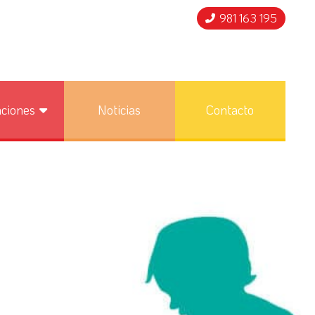
981 163 195
nciones
Noticias
Contacto