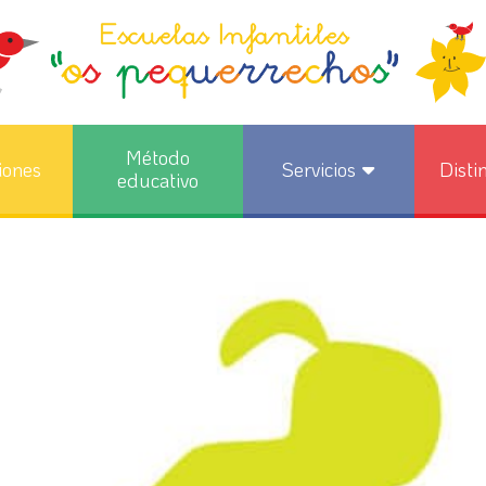
Método
iones
Servicios
Disti
educativo