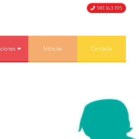
981 163 195
nciones
Noticias
Contacto