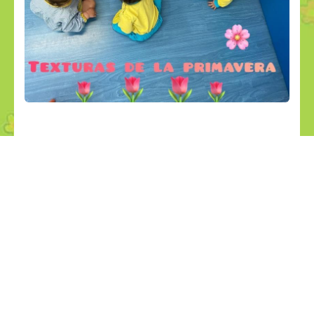
Noticias relacionadas
29
28
jul
jul
APRENDEMOS JUGANDO
LANCHAS RECICLABLES