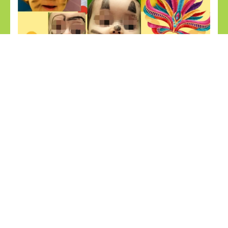
Noticias relacionadas
29
28
jul
jul
APRENDEMOS JUGANDO
LANCHAS RECICLABLES