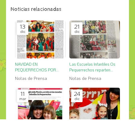
Noticias relacionadas
13
21
dic
dic
NAVIDAD EN
Las Escuelas Infantiles Os
PEQUERRECHOS POR
Pequerrechos reparten
TODO LO ALTO
cientos de regalos y cestas
Notas de Prensa
Notas de Prensa
de Navidad
11
24
mar
dic
EL MÉTODO JOLLY
Las Escuelas Infantiles Os