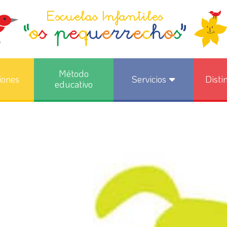
Método
iones
Servicios
Disti
educativo