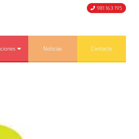
981 163 195
nciones
Noticias
Contacto