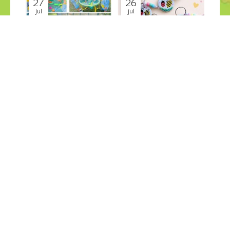
27
26
jul
jul
PESCA SALVAJE en el jardin
GRANDES CREACIONES
Últimas Noticias
Últimas Noticias
¡COMPÁRTELO!
2026